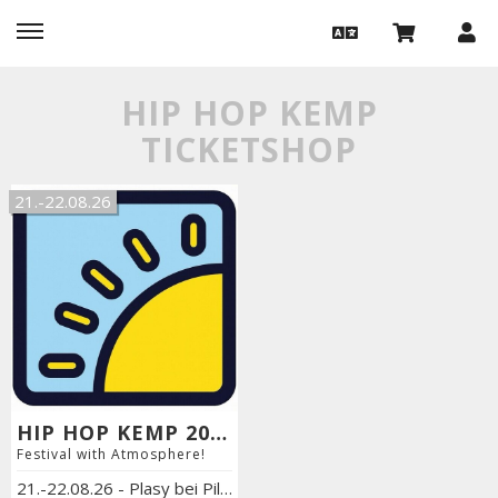
HIP HOP KEMP
TICKETSHOP
21.-22.08.26
HIP HOP KEMP 2026
Festival with Atmosphere!
21.-22.08.26
-
Plasy bei Pilsen / Tschechien
,
COSMO BASE